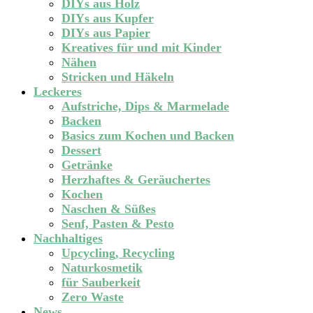
DIYs aus Holz
DIYs aus Kupfer
DIYs aus Papier
Kreatives für und mit Kinder
Nähen
Stricken und Häkeln
Leckeres
Aufstriche, Dips & Marmelade
Backen
Basics zum Kochen und Backen
Dessert
Getränke
Herzhaftes & Geräuchertes
Kochen
Naschen & Süßes
Senf, Pasten & Pesto
Nachhaltiges
Upcycling, Recycling
Naturkosmetik
für Sauberkeit
Zero Waste
News