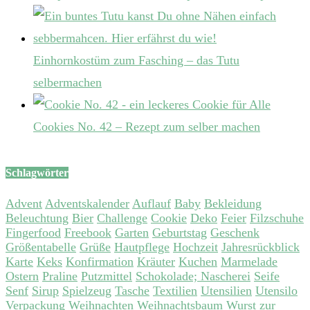
Einhornkostüm zum Fasching – das Tutu
selbermachen
Cookies No. 42 – Rezept zum selber machen
Schlagwörter
Advent
Adventskalender
Auflauf
Baby
Bekleidung
Beleuchtung
Bier
Challenge
Cookie
Deko
Feier
Filzschuhe
Fingerfood
Freebook
Garten
Geburtstag
Geschenk
Größentabelle
Grüße
Hautpflege
Hochzeit
Jahresrückblick
Karte
Keks
Konfirmation
Kräuter
Kuchen
Marmelade
Ostern
Praline
Putzmittel
Schokolade; Nascherei
Seife
Senf
Sirup
Spielzeug
Tasche
Textilien
Utensilien
Utensilo
Verpackung
Weihnachten
Weihnachtsbaum
Wurst
zur