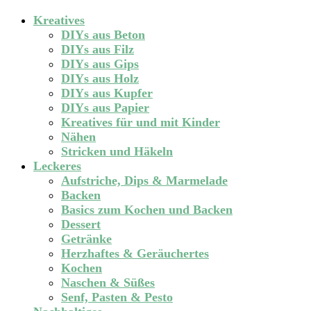
Kreatives
DIYs aus Beton
DIYs aus Filz
DIYs aus Gips
DIYs aus Holz
DIYs aus Kupfer
DIYs aus Papier
Kreatives für und mit Kinder
Nähen
Stricken und Häkeln
Leckeres
Aufstriche, Dips & Marmelade
Backen
Basics zum Kochen und Backen
Dessert
Getränke
Herzhaftes & Geräuchertes
Kochen
Naschen & Süßes
Senf, Pasten & Pesto